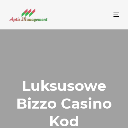
Tog
nav
Luksusowe
Bizzo Casino
Kod