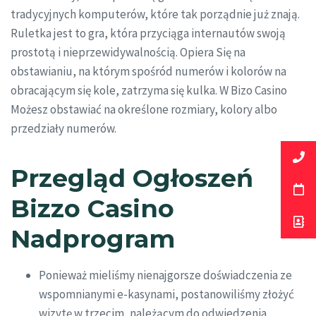
tradycyjnych komputerów, które tak porządnie już znają.
Ruletka jest to gra, która przyciąga internautów swoją
prostotą i nieprzewidywalnością. Opiera Się na
obstawianiu, na którym spośród numerów i kolorów na
obracającym się kole, zatrzyma się kulka. W Bizo Casino
Możesz obstawiać na określone rozmiary, kolory albo
przedziały numerów.
Przegląd Ogłoszeń
Bizzo Casino
Nadprogram
Ponieważ mieliśmy nienajgorsze doświadczenia ze
wspomnianymi e-kasynami, postanowiliśmy złożyć
wizytę w trzecim, należącym do odwiedzenia