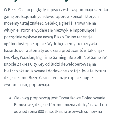
W Bizzo Casino poglądy i opisy często wspominają szeroką
gamę profesjonalnych
deweloperów konsol, których
możemy tutaj znaleźć. Selekcja gier i filtrowanie na
witrynie istotnie wydaje się niezwykle imponujące i
porządnie wpływa na naszą Bizzo Casino recenzje i
ogólnodostępne opinie. Wydobędziemy tu rozrywki
hazardowe i automaty od czasu producentów takich jak
EvoPlay, Wazdan, Big Time Gaming, Betsoft, NetGame i W
Istocie Zakres City. Gry od ludzi deweloperów są na
bieżąco aktualizowane i dodawane zostają świeże tytułu,
dzięki czemu Bizzo Casino recenzje i opinie ciągle
ewoluują i się poprawiają.
Ciekawą propozycją jest Czwartkowe Doładowanie
Bonusowe, dzięki któremu można zdobyć nawet do
odwiedzenia 800 zł i setka gratisowych spinów na