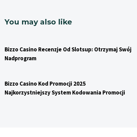
You may also like
1 year ago
Spin Bizzo Casino 171
Bizzo Casino Recenzje Od Slotsup: Otrzymaj Swój
Nadprogram
1 year ago
Spin Bizzo Casino 171
Bizzo Casino Kod Promocji 2025 ️
Najkorzystniejszy System Kodowania Promocji