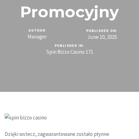
Promocyjny
AUTHOR
PUBLISHED ON:
Manager
June 10, 2025
PUBLISHED IN:
Spin Bizzo Casino 171
Dzięki wstecz, zagwarantowane zostało płynne