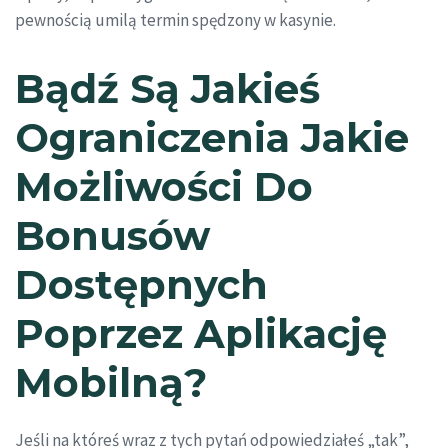
pewnością umilą termin spędzony w kasynie.
Bądź Są Jakieś
Ograniczenia Jakie
Możliwości Do
Bonusów
Dostępnych
Poprzez Aplikację
Mobilną?
Jeśli na któreś wraz z tych pytań odpowiedziałeś „tak”,