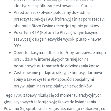
identycznej spółki zarejestrowanej na Curacao.
Przedtem aczkolwiek polecamy dokładnie
przeczytać sekcję FAQ, która wyjaśnia sporo rzeczy i
obejmuje Bizzo Casino recenzje i opinie polaków.
Poza Tym RTP (Return To Player) w tym kasynie
zazwyczaj osiąga niezwykle wysoki pułap – nawet
99%.
Operator kasyna zadbał o to, żeby fani zawsze mogli
brać udział w interesujących turniejach na
popularnych automatach do odwiedzenia konsol.
Zastosowanie podaje atrakcyjne bonusy, darmowe
spiny a także system VIP spośród specjalnymi
przywilejami na rzecz lojalnych zawodników.
Tego Typu zabawy różnią się od momentu tradycyjnych
gier kasynowych i oferują wyjątkowe doświadczenia.
Powinno Się spróbować czegoś nieznanego i zobaczyć, co