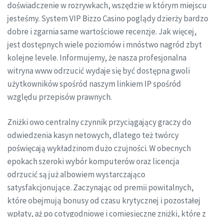
doświadczenie w rozrywkach, wszędzie w którym miejscu
jesteśmy. System VIP Bizzo Casino poglądy dzierży bardzo
dobre i zgarnia same wartościowe recenzje. Jak więcej,
jest dostępnych wiele poziomów i mnóstwo nagród zbyt
kolejne levele. Informujemy, że nasza profesjonalna
witryna www odrzucić wydaje się być dostępna gwoli
użytkowników spośród naszym linkiem IP spośród
względu przepisów prawnych.
Zniżki owo centralny czynnik przyciągający graczy do
odwiedzenia kasyn netowych, dlatego też twórcy
poświęcają wykładzinom dużo czujności. W obecnych
epokach szeroki wybór komputerów oraz licencja
odrzucić są już albowiem wystarczająco
satysfakcjonujące. Zaczynając od premii powitalnych,
które obejmują bonusy od czasu krytycznej i pozostałej
wpłaty, aż po cotygodniowe i comiesięczne zniżki, które z