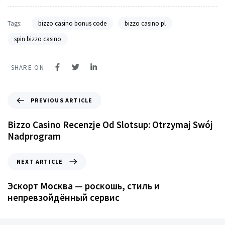
Tags:
bizzo casino bonus code
bizzo casino pl
spin bizzo casino
SHARE ON
PREVIOUS ARTICLE
Bizzo Casino Recenzje Od Slotsup: Otrzymaj Swój
Nadprogram
NEXT ARTICLE
Эскорт Москва — роскошь, стиль и
непревзойдённый сервис