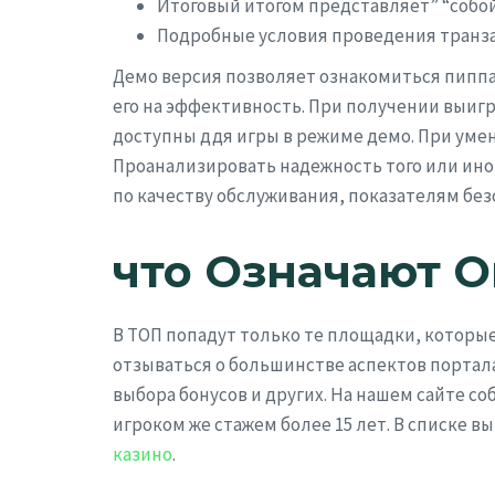
Итоговый итогом представляет” “собо
Подробные условия проведения транза
Демо версия позволяет ознакомиться пиппа
его на эффективность. При получении выигр
доступны ддя игры в режиме демо. При умен
Проанализировать надежность того или ино
по качеству обслуживания, показателям бе
что Означают О
В ТОП попадут только те площадки, которы
отзываться о большинстве аспектов портал
выбора бонусов и других. На нашем сайте с
игроком же стажем более 15 лет. В списке 
казино
.