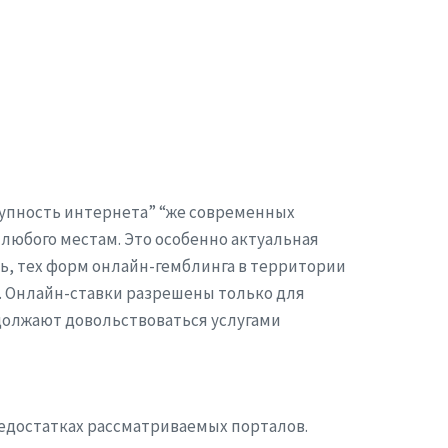
ступность интернета” “же современных
любого местам. Это особенно актуальная
ь, тех форм онлайн-гемблинга в территории
. Онлайн-ставки разрешены только для
должают довольствоваться услугами
 недостатках рассматриваемых порталов.