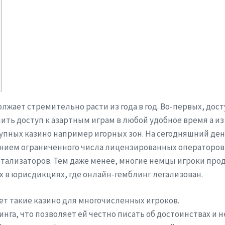
лжает стремительно расти из года в год. Во-первых, до
ь доступ к азартным играм в любой удобное время а из 
рупных казино например игорных зон. На сегодняшний ден
ением ограниченного числа лицензированных операторов
тализаторов. Тем даже менее, многие немцы игроки про
в юрисдикциях, где онлайн-гемблинг легализован.
щет такие казино для многочисленных игроков.
инга, что позволяет ей честно писать об достоинствах и