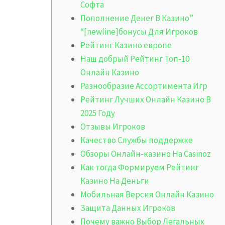
Софта
Пополнение Денег В Казино”
“[newline]бонусы Для Игроков
Рейтинг Казино европе
Наш добрый Рейтинг Топ-10
Онлайн Казино
Разнообразие Ассортимента Игр
Рейтинг Лучших Онлайн Казино В
2025 Году
Отзывы Игроков
Качество Службы поддержке
Обзоры Онлайн-казино На Casinoz
Как тогда Формируем Рейтинг
Казино На Деньги
Мобильная Версия Онлайн Казино
Защита Данных Игроков
Почему важно Выбор Легальных