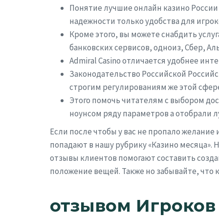
Понятие лучшие онлайн казино России
надежности только удобства для игроко
Кроме этого, вы можете снабдить услу
банковских сервисов, одноиз, Сбер, Ал
Admiral Casino отличается удобнее ин
Законодательство Российской Российс
строгим регулированиям же этой сфер
Этого помочь читателям с выбором до
ноунсом ряду параметров а отобрали л
Если после чтобы у вас не пропало желание
попадают в нашу рубрику «Казино месяца». Н
отзывы клиентов помогают составить создав
положение вещей. Также но забывайте, что
отзывом Игроков