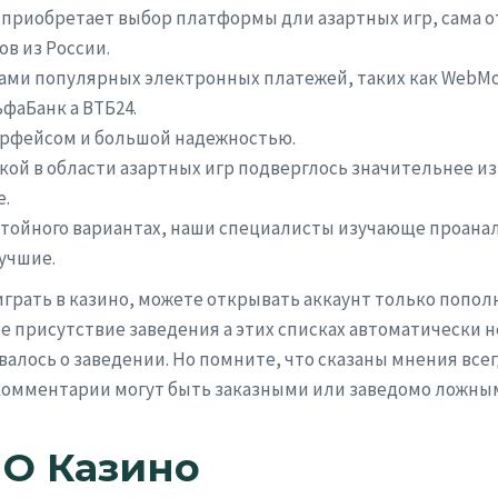
 приобретает выбор платформы дли азартных игр, сама о
в из России.
гами популярных электронных платежей, таких как WebMon
ьфаБанк а ВТБ24.
терфейсом и большой надежностью.
кой в области азартных игр подверглось значительнее и
е.
стойного вариантах, наши специалисты изучающе проана
учшие.
 играть в казино, можете открывать аккаунт только попо
е присутствие заведения а этих списках автоматически н
алось о заведении. Но помните, что сказаны мнения все
 комментарии могут быть заказными или заведомо ложны
 О Казино