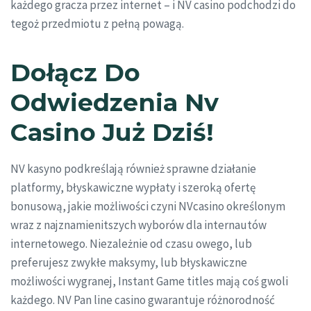
każdego gracza przez internet – i NV casino podchodzi do
tegoż przedmiotu z pełną powagą.
Dołącz Do
Odwiedzenia Nv
Casino Już Dziś!
NV kasyno podkreślają również sprawne działanie
platformy, błyskawiczne wypłaty i szeroką ofertę
bonusową, jakie możliwości czyni NVcasino określonym
wraz z najznamienitszych wyborów dla internautów
internetowego. Niezależnie od czasu owego, lub
preferujesz zwykłe maksymy, lub błyskawiczne
możliwości wygranej, Instant Game titles mają coś gwoli
każdego. NV Pan line casino gwarantuje różnorodność