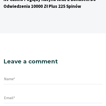
Odwiedzenia 10000 Zł Plus 225 Spinów
Leave a comment