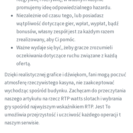
promujemy ideę odpowiedzialnego hazardu.
Niezależnie od czasu tego, lub posiadasz
wątpliwość dotyczące gier, wpłat, wypłat, bądź
bonusów, własny zespół jest za każdym razem
zrealizowany, aby Ci pomóc.
Ważne wydaje się być, żeby gracze zrozumieli
oczekiwania dotyczące ruchu związane z każdą
ofertą.
Dzięki realistycznej grafice i dźwiękom, fani mogą poczuć
atmosferę rzeczywistego kasyna, nie zaakceptować
wychodząc spośród budynku. Zachęcam do przeczytania
naszego artykułu na rzecz RTP watts slotach i wybrania
gry spośród najwyższym wskaźnikiem RTP. Jest To
umożliwia przejrzystość i uczciwość każdego operacji t
naszym serwisie.