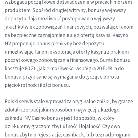
wzbogaca początkowe doświadczenie w pracach morzem
produktem. Spośród drugiej witryny, bonusy wyjąwszy
depozytu dają możliwość postępowania wyjąwszy
jakichkolwiek zobowiązań finansowych, pozwalając fanom
na bezpieczne zaznajomienie się z ofertą kasyna. Kasyno
NV proponuje bonus pieniężny bez depozytu,
umożliwiając fanom eksploracja oferty kasyna z brakiem
początkowego zobowiązania finansowego. Suma bonusu
kosztuje 80 ZŁ, jakie możliwości współgra 20 EUR, a do
bonusu przypisane są wymagania dotyczące obrotu
pięciokrotności ilości bonusu.
Polski serwis stale wprowadza oryginalne zniżki, by gracze
zdołali czerpać jakim sposobem najwięcej z każdego
zakładu. NV Casino bonusy jest to sposób, w który
dziękujemy graczom zbyt ufność i lojalność. Czy owo
bonus zbytnio rejestrację, cashback, lub też nadprogram