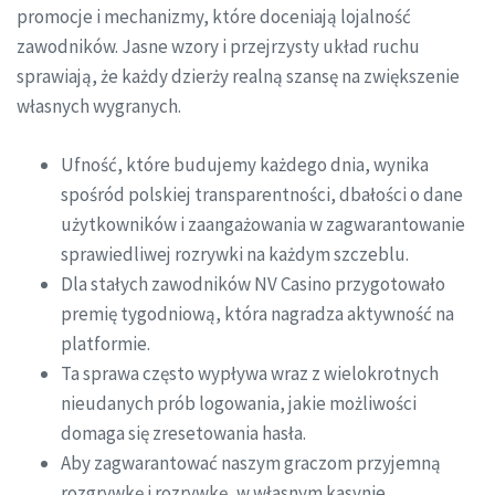
promocje i mechanizmy, które doceniają lojalność
zawodników. Jasne wzory i przejrzysty układ ruchu
sprawiają, że każdy dzierży realną szansę na zwiększenie
własnych wygranych.
Ufność, które budujemy każdego dnia, wynika
spośród polskiej transparentności, dbałości o dane
użytkowników i zaangażowania w zagwarantowanie
sprawiedliwej rozrywki na każdym szczeblu.
Dla stałych zawodników NV Casino przygotowało
premię tygodniową, która nagradza aktywność na
platformie.
Ta sprawa często wypływa wraz z wielokrotnych
nieudanych prób logowania, jakie możliwości
domaga się zresetowania hasła.
Aby zagwarantować naszym graczom przyjemną
rozgrywkę i rozrywkę, w własnym kasynie