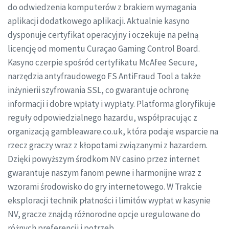
do odwiedzenia komputerów z brakiem wymagania
aplikacji dodatkowego aplikacji. Aktualnie kasyno
dysponuje certyfikat operacyjny i oczekuje na pełną
licencję od momentu Curaçao Gaming Control Board.
Kasyno czerpie spośród certyfikatu McAfee Secure,
narzędzia antyfraudowego FS AntiFraud Tool a także
inżynierii szyfrowania SSL, co gwarantuje ochronę
informacji i dobre wpłaty i wypłaty. Platforma gloryfikuje
reguły odpowiedzialnego hazardu, współpracując z
organizacją gambleaware.co.uk, która podaje wsparcie na
rzecz graczy wraz z kłopotami związanymi z hazardem.
Dzięki powyższym środkom NV casino przez internet
gwarantuje naszym fanom pewne i harmonijne wraz z
wzorami środowisko do gry internetowego. W Trakcie
eksploracji technik płatności i limitów wypłat w kasynie
NV, gracze znajdą różnorodne opcje uregulowane do
różnych preferencji i potrzeb.