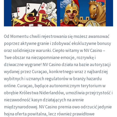
Od Momentu chwili rejestrowania się możesz awansować
poprzez aktywne granie i zdobywać ekskluzywne bonusy
oraz solidniejsze warunki. Ciepło witamy w NV Casino –
Twe obszar na niezapomniane emocje, rozrywkę i
dziwaczne wygrane! NV Casino działa na bazie autoryzacji
wydanej przez Curaçao, konkretnego wraz z najbardziej
wybitnych i uznanych regulatorów w branży hazardu
online. Curaçao, będące autonomicznym terytorium w
obrębie Królestwa Niderlandów, umożliwia przejrzystość i
niezawodność kasyn działających na arenie
międzynarodowej. NV Casino premia owo odrzucić jedynie
hojna oferta powitalna, lecz również prawidłowe