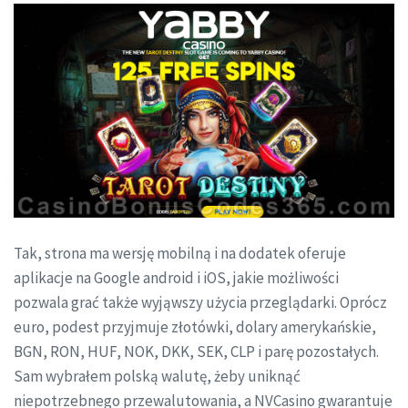
Tak, strona ma wersję mobilną i na dodatek oferuje
aplikacje na Google android i iOS, jakie możliwości
pozwala grać także wyjąwszy użycia przeglądarki. Oprócz
euro, podest przyjmuje złotówki, dolary amerykańskie,
BGN, RON, HUF, NOK, DKK, SEK, CLP i parę pozostałych.
Sam wybrałem polską walutę, żeby uniknąć
niepotrzebnego przewalutowania, a NVCasino gwarantuje