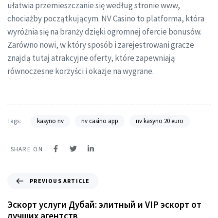
ułatwia przemieszczanie się według stronie www,
chociażby początkującym. NV Casino to platforma, która
wyróżnia się na branży dzięki ogromnej ofercie bonusów.
Zarówno nowi, w który sposób i zarejestrowani gracze
znajdą tutaj atrakcyjne oferty, które zapewniają
równoczesne korzyści i okazje na wygrane.
Tags:
kasyno nv
nv casino app
nv kasyno 20 euro
SHARE ON
PREVIOUS ARTICLE
Эскорт услуги Дубай: элитный и VIP эскорт от
лучших агентств