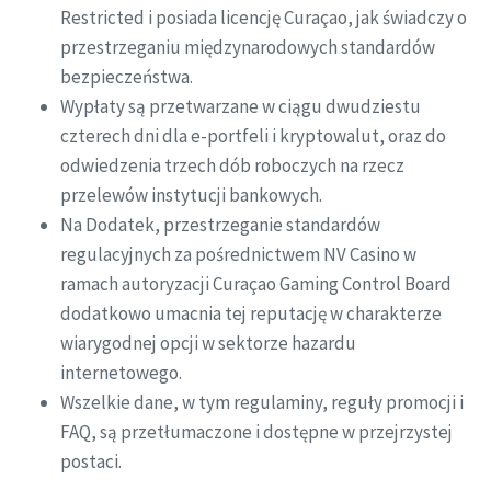
Restricted i posiada licencję Curaçao, jak świadczy o
przestrzeganiu międzynarodowych standardów
bezpieczeństwa.
Wypłaty są przetwarzane w ciągu dwudziestu
czterech dni dla e-portfeli i kryptowalut, oraz do
odwiedzenia trzech dób roboczych na rzecz
przelewów instytucji bankowych.
Na Dodatek, przestrzeganie standardów
regulacyjnych za pośrednictwem NV Casino w
ramach autoryzacji Curaçao Gaming Control Board
dodatkowo umacnia tej reputację w charakterze
wiarygodnej opcji w sektorze hazardu
internetowego.
Wszelkie dane, w tym regulaminy, reguły promocji i
FAQ, są przetłumaczone i dostępne w przejrzystej
postaci.