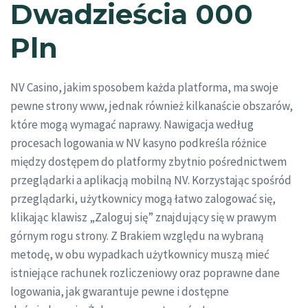
Dwadzieścia 000
Pln
NV Casino, jakim sposobem każda platforma, ma swoje
pewne strony www, jednak również kilkanaście obszarów,
które mogą wymagać naprawy. Nawigacja według
procesach logowania w NV kasyno podkreśla różnice
między dostępem do platformy zbytnio pośrednictwem
przeglądarki a aplikacją mobilną NV. Korzystając spośród
przeglądarki, użytkownicy mogą łatwo zalogować się,
klikając klawisz „Zaloguj się” znajdujący się w prawym
górnym rogu strony. Z Brakiem względu na wybraną
metodę, w obu wypadkach użytkownicy muszą mieć
istniejące rachunek rozliczeniowy oraz poprawne dane
logowania, jak gwarantuje pewne i dostępne