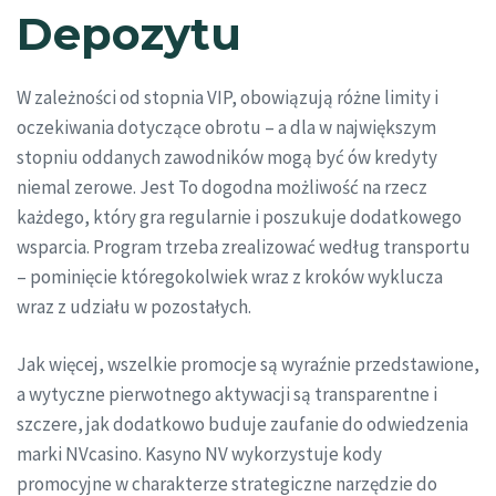
Depozytu
W zależności od stopnia VIP, obowiązują różne limity i
oczekiwania dotyczące obrotu – a dla w największym
stopniu oddanych zawodników mogą być ów kredyty
niemal zerowe. Jest To dogodna możliwość na rzecz
każdego, który gra regularnie i poszukuje dodatkowego
wsparcia. Program trzeba zrealizować według transportu
– pominięcie któregokolwiek wraz z kroków wyklucza
wraz z udziału w pozostałych.
Jak więcej, wszelkie promocje są wyraźnie przedstawione,
a wytyczne pierwotnego aktywacji są transparentne i
szczere, jak dodatkowo buduje zaufanie do odwiedzenia
marki NVcasino. Kasyno NV wykorzystuje kody
promocyjne w charakterze strategiczne narzędzie do