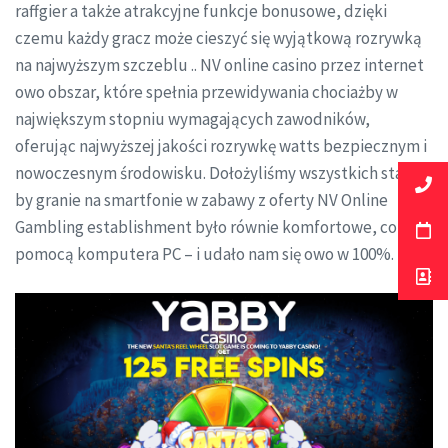
raffgier a także atrakcyjne funkcje bonusowe, dzięki
czemu każdy gracz może cieszyć się wyjątkową rozrywką
na najwyższym szczeblu .. NV online casino przez internet
owo obszar, które spełnia przewidywania chociażby w
największym stopniu wymagających zawodników,
oferując najwyższej jakości rozrywkę watts bezpiecznym i
nowoczesnym środowisku. Dołożyliśmy wszystkich starań,
by granie na smartfonie w zabawy z oferty NV Online
Gambling establishment było równie komfortowe, co za
pomocą komputera PC – i udało nam się owo w 100%.