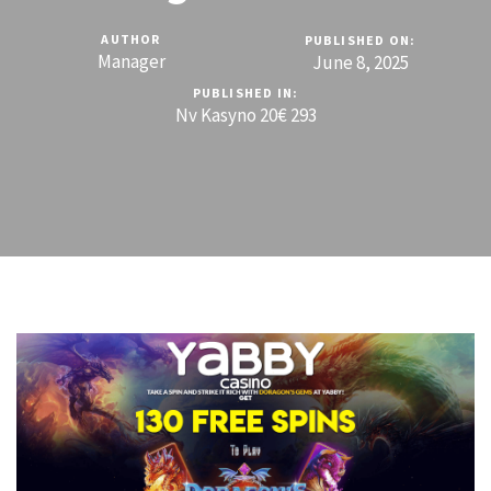
AUTHOR
PUBLISHED ON:
Manager
June 8, 2025
PUBLISHED IN:
Nv Kasyno 20€ 293