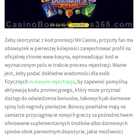
Żeby skorzystać z kod promocji NV Casino, przyszły fan ma
obowiązek w pierwszej kolejności zarejestrować profil na
oficjalnej stronie www kasyna, wprowadzając kod w
wyznaczonym polu w trakcie procesu rejestracji. Ważne
jest, żeby podać dokładne wiadomości dla osób
fizycznych
nv kasyno rejestracja
, by zapewnić pomyślną
aktywację kodu promocyjnego, który może przyznać
dostęp do odwiedzenia bonusów, takowych jak darmowe
spiny lub nagrody pieniężne. Bonusy powitalne mają na
zamiarze przyciągnięcie nowych graczy za pośrednictwem
oferowanie suplementarnych środków albo darmowych
spinów obok pierwotnym depozycie, jakie możliwości