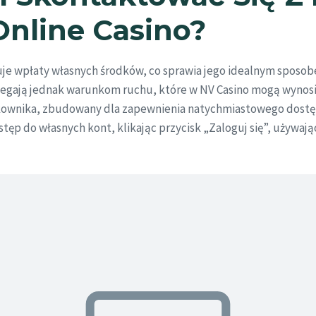
Online Casino?
je wpłaty własnych środków, co sprawia jego idealnym sposobe
legają jednak warunkom ruchu, które w NV Casino mogą wynosi
żytkownika, zbudowany dla zapewnienia natychmiastowego dos
p do własnych kont, klikając przycisk „Zaloguj się”, używaj