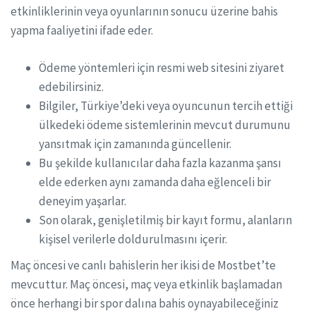
etkinliklerinin veya oyunlarının sonucu üzerine bahis
yapma faaliyetini ifade eder.
Ödeme yöntemleri için resmi web sitesini ziyaret
edebilirsiniz.
Bilgiler, Türkiye’deki veya oyuncunun tercih ettiği
ülkedeki ödeme sistemlerinin mevcut durumunu
yansıtmak için zamanında güncellenir.
Bu şekilde kullanıcılar daha fazla kazanma şansı
elde ederken aynı zamanda daha eğlenceli bir
deneyim yaşarlar.
Son olarak, genişletilmiş bir kayıt formu, alanların
kişisel verilerle doldurulmasını içerir.
Maç öncesi ve canlı bahislerin her ikisi de Mostbet’te
mevcuttur. Maç öncesi, maç veya etkinlik başlamadan
önce herhangi bir spor dalına bahis oynayabileceğiniz