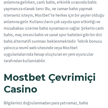
anlamına gelirken, canlı bahis, etkinlik sırasında bahis
yapmanıza olanak tanır. Bu, ne zaman bahis yapmak
isterseniz isteyin, Mostbet’te herkes için bir şeyler olduğu
anlamına gelir. Kullanıcıların çok sayıda spor etkinliği ve
müsabakası üzerine bahis oynamasını sağlar. Şirketin canlı
bahis, maç öncesi bahis ve sanal spor bahisleri gibi bir dizi
bahis alternatifi sunması beklenmektedir. Tebrik bonusu
yalnızca resmî web sitesinde veya Mostbet
uygulamalarında hesap oluşturan en yeni oyuncular
tarafından kullanılabilir.
Mostbet Çevrimiçi
Casino
Bilgileriniz doğrulanmadan para yatıramaz, bahis