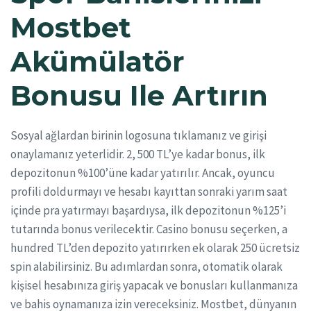
Mostbet
Akümülatör
Bonusu Ile Artırın
Sosyal ağlardan birinin logosuna tıklamanız ve girişi
onaylamanız yeterlidir. 2, 500 TL’ye kadar bonus, ilk
depozitonun %100’üne kadar yatırılır. Ancak, oyuncu
profili doldurmayı ve hesabı kayıttan sonraki yarım saat
içinde pra yatırmayı başardıysa, ilk depozitonun %125’i
tutarında bonus verilecektir. Casino bonusu seçerken, a
hundred TL’den depozito yatırırken ek olarak 250 ücretsiz
spin alabilirsiniz. Bu adımlardan sonra, otomatik olarak
kişisel hesabınıza giriş yapacak ve bonusları kullanmanıza
ve bahis oynamanıza izin vereceksiniz. Mostbet, dünyanın