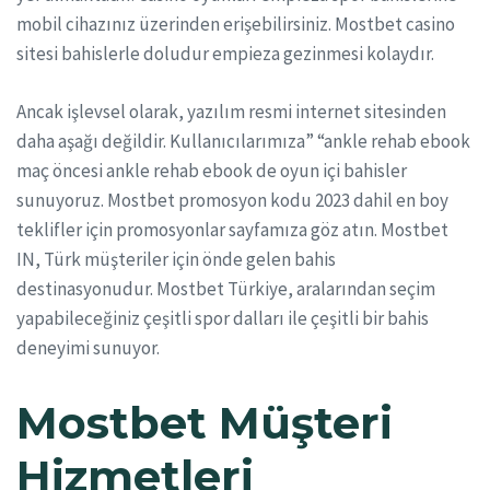
mobil cihazınız üzerinden erişebilirsiniz. Mostbet casino
sitesi bahislerle doludur empieza gezinmesi kolaydır.
Ancak işlevsel olarak, yazılım resmi internet sitesinden
daha aşağı değildir. Kullanıcılarımıza” “ankle rehab ebook
maç öncesi ankle rehab ebook de oyun içi bahisler
sunuyoruz. Mostbet promosyon kodu 2023 dahil en boy
teklifler için promosyonlar sayfamıza göz atın. Mostbet
IN, Türk müşteriler için önde gelen bahis
destinasyonudur. Mostbet Türkiye, aralarından seçim
yapabileceğiniz çeşitli spor dalları ile çeşitli bir bahis
deneyimi sunuyor.
Mostbet Müşteri
Hizmetleri