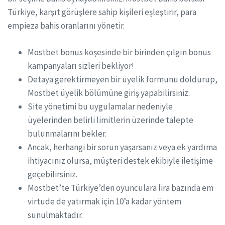
Türkiye, karşıt görüşlere sahip kişileri eşleştirir, para
empieza bahis oranlarını yönetir.
Mostbet bonus köşesinde bir birinden çılgın bonus
kampanyaları sizleri bekliyor!
Detaya gerektirmeyen bir üyelik formunu doldurup,
Mostbet üyelik bölümüne giriş yapabilirsiniz.
Site yönetimi bu uygulamalar nedeniyle
üyelerinden belirli limitlerin üzerinde talepte
bulunmalarını bekler.
Ancak, herhangi bir sorun yaşarsanız veya ek yardıma
ihtiyacınız olursa, müşteri destek ekibiyle iletişime
geçebilirsiniz.
Mostbet’te Türkiye’den oyunculara lira bazında em
virtude de yatırmak için 10’a kadar yöntem
sunulmaktadır.