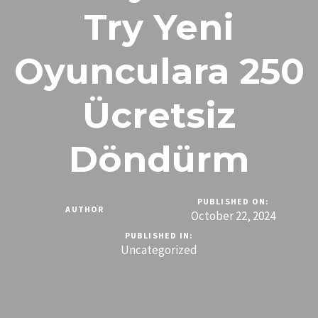
Try Yeni
Oyunculara 250
Ücretsiz
Döndürm
PUBLISHED ON:
AUTHOR
October 22, 2024
PUBLISHED IN:
Uncategorized