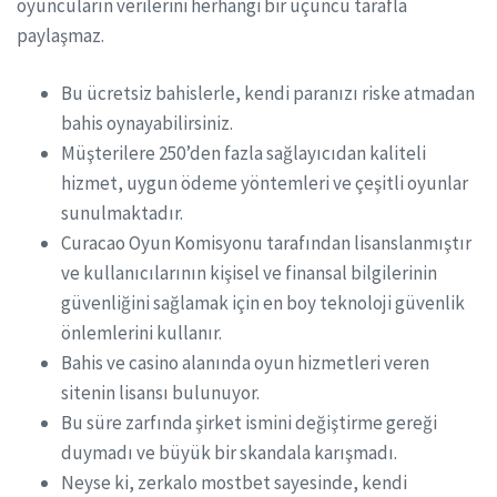
oyuncuların verilerini herhangi bir üçüncü tarafla
paylaşmaz.
Bu ücretsiz bahislerle, kendi paranızı riske atmadan
bahis oynayabilirsiniz.
Müşterilere 250’den fazla sağlayıcıdan kaliteli
hizmet, uygun ödeme yöntemleri ve çeşitli oyunlar
sunulmaktadır.
Curacao Oyun Komisyonu tarafından lisanslanmıştır
ve kullanıcılarının kişisel ve finansal bilgilerinin
güvenliğini sağlamak için en boy teknoloji güvenlik
önlemlerini kullanır.
Bahis ve casino alanında oyun hizmetleri veren
sitenin lisansı bulunuyor.
Bu süre zarfında şirket ismini değiştirme gereği
duymadı ve büyük bir skandala karışmadı.
Neyse ki, zerkalo mostbet sayesinde, kendi