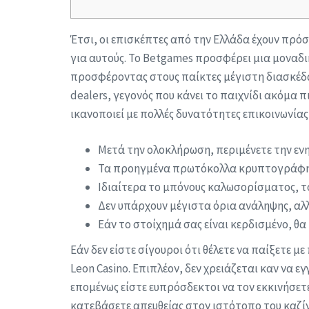
Έτσι, οι επισκέπτες από την Ελλάδα έχουν πρό
για αυτούς. Το Betgames προσφέρει μια μοναδ
προσφέροντας στους παίκτες μέγιστη διασκέδα
dealers, γεγονός που κάνει το παιχνίδι ακόμα
ικανοποιεί με πολλές δυνατότητες επικοινωνίας
Μετά την ολοκλήρωση, περιμένετε την εν
Τα προηγμένα πρωτόκολλα κρυπτογράφησ
Ιδιαίτερα το μπόνους καλωσορίσματος, το
Δεν υπάρχουν μέγιστα όρια ανάληψης, αλλ
Εάν το στοίχημά σας είναι κερδισμένο, θ
Εάν δεν είστε σίγουροι ότι θέλετε να παίξετε 
Leon Casino. Επιπλέον, δεν χρειάζεται καν να εγ
επομένως είστε ευπρόσδεκτοι να τον εκκινήσετε
κατεβάσετε απευθείας στον ιστότοπο του καζίν