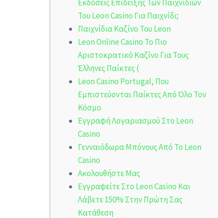
Εκδόσεις Επίδειξης Των Παιχνιδιών
Του Leon Casino Για Παιχνίδι;
Παιχνίδια Καζίνο Του Leon
Leon Online Casino Το Πιο
Αριστοκρατικό Καζίνο Για Τους
Έλληνες Παίκτες (
Leon Casino Portugal, Που
Εμπιστεύονται Παίκτες Από Όλο Τον
Κόσμο
Εγγραφή Λογαριασμού Στο Leon
Casino
Γενναιόδωρα Μπόνους Από Το Leon
Casino
Ακολουθήστε Μας
Εγγραφείτε Στο Leon Casino Και
Λάβετε 150% Στην Πρώτη Σας
Κατάθεση