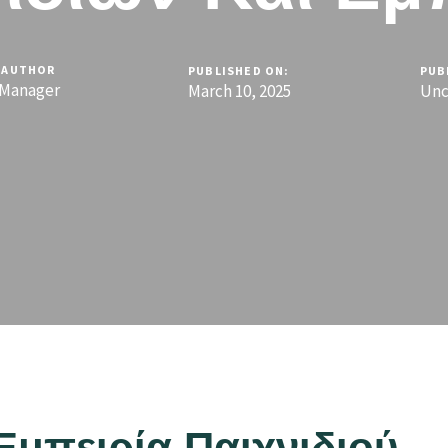
AUTHOR
PUBLISHED ON:
PUB
Manager
March 10, 2025
Unc
Εμπειρία Παιχνιδιού