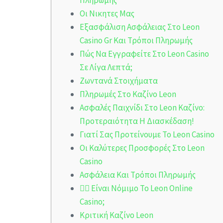
Πληρωμής
Οι Νικητες Μας
Εξασφάλιση Ασφάλειας Στο Leon
Casino Gr Και Τρόποι Πληρωμής
Πώς Να Εγγραφείτε Στο Leon Casino
Σε Λίγα Λεπτά;
Ζωντανά Στοιχήματα
Πληρωμές Στο Καζίνο Leon
Ασφαλές Παιχνίδι Στο Leon Καζίνο:
Προτεραιότητα Η Διασκέδαση!
Γιατί Σας Προτείνουμε Το Leon Casino
Οι Καλύτερες Προσφορές Στο Leon
Casino
Ασφάλεια Και Τρόποι Πληρωμής
👮‍♂️ Είναι Νόμιμο Το Leon Online
Casino;
Κριτική Καζίνο Leon