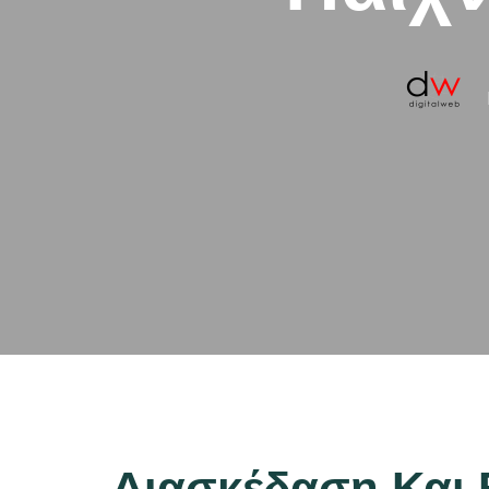
Διασκέδαση Και 