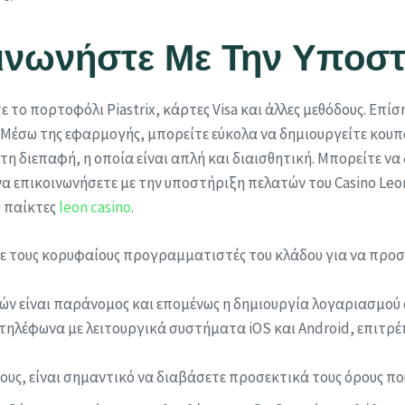
ινωνήστε Με Την Υποστ
 το πορτοφόλι Piastrix, κάρτες Visa και άλλες μεθόδους. Επί
έσω της εφαρμογής, μπορείτε εύκολα να δημιουργείτε κουπ
 διεπαφή, η οποία είναι απλή και διαισθητική. Μπορείτε να 
α επικοινωνήσετε με την υποστήριξη πελατών του Casino Leon.
ς παίκτες
leon casino
.
 με τους κορυφαίους προγραμματιστές του κλάδου για να προ
ών είναι παράνομος και επομένως η δημιουργία λογαριασμού 
ηλέφωνα με λειτουργικά συστήματα iOS και Android, επιτρ
ς, είναι σημαντικό να διαβάσετε προσεκτικά τους όρους που