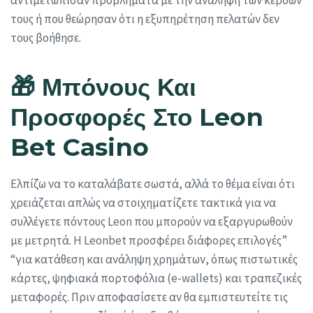
αντιμετώπισαν προβλήματα με την ανάληψη των κερδών
τους ή που θεώρησαν ότι η εξυπηρέτηση πελατών δεν
τους βοήθησε.
🎁 Μπόνους Και
Προσφορές Στο Leon
Bet Casino
Ελπίζω να το καταλάβατε σωστά, αλλά το θέμα είναι ότι
χρειάζεται απλώς να στοιχηματίζετε τακτικά για να
συλλέγετε πόντους Leon που μπορούν να εξαργυρωθούν
με μετρητά. Η Leonbet προσφέρει διάφορες επιλογές”
“για κατάθεση και ανάληψη χρημάτων, όπως πιστωτικές
κάρτες, ψηφιακά πορτοφόλια (e-wallets) και τραπεζικές
μεταφορές. Πριν αποφασίσετε αν θα εμπιστευτείτε τις