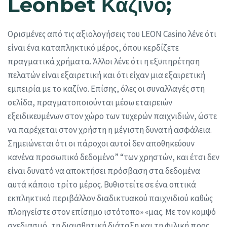
Leonbet Καζίνο;
Ορισμένες από τις αξιολογήσεις του LEON Casino λένε ότι
είναι ένα καταπληκτικό μέρος, όπου κερδίζετε
πραγματικά χρήματα. Άλλοι λένε ότι η εξυπηρέτηση
πελατών είναι εξαιρετική και ότι είχαν μια εξαιρετική
εμπειρία με το καζίνο. Επίσης, όλες οι συναλλαγές στη
σελίδα, πραγματοποιούνται μέσω εταιρειών
εξειδικευμένων στον χώρο των τυχερών παιχνιδιών, ώστε
να παρέχεται στον χρήστη η μέγιστη δυνατή ασφάλεια.
Σημειώνεται ότι οι πάροχοι αυτοί δεν αποθηκεύουν
κανένα προσωπικό δεδομένο” “των χρηστών, και έτσι δεν
είναι δυνατό να αποκτήσει πρόσβαση στα δεδομένα
αυτά κάποιο τρίτο μέρος. Βυθιστείτε σε ένα οπτικά
εκπληκτικό περιβάλλον διαδικτυακού παιχνιδιού καθώς
πλοηγείστε στον επίσημο ιστότοπο» «μας. Με τον κομψό
σχεδιασμό, τη διαισθητική διάταξη και τη φιλική προς