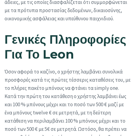
άδειες, με τις οποίες διασφαλίζεται ότι συμμορφώνεται
με τα πρότυπα προστασίας δεδομένων, δικαιοσύνης,
οικονομικής ασφάλειας και υπεύθυνου παιχνιδιού.
Γενικές Πληροφορίες
Για Το Leon
Όσον αφορά το καζίνο, ο χρήστης λαμβάνει συνολικά
προσφορές κατά τις πρώτες τέσσερις καταθέσεις του, με
το πλήρες πακέτο μπόνους να φτάνει τα simply one.
Κατά την πρώτη του κατάθεση ο χρήστης λαμβάνει έως
και 100 % μπόνους μέχρι και το ποσό των 500 € μαζί με
ένα μπόνους twelve € σε μετρητά, με τη δεύτερη
κατάθεση να περιλαμβάνει 100 % μπόνους μέχρι και το
ποσό των 500 € με 5€ σε μετρητά. Ωστόσο, θα πρέπει να