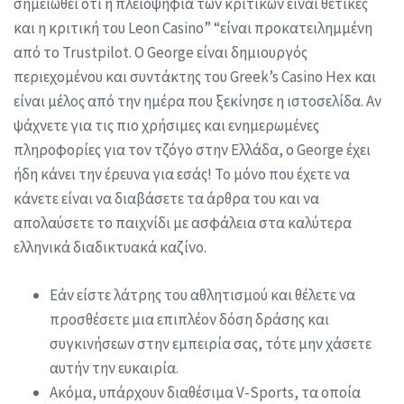
σημειωθεί ότι η πλειοψηφία των κριτικών είναι θετικές
και η κριτική του Leon Casino” “είναι προκατειλημμένη
από το Trustpilot. Ο George είναι δημιουργός
περιεχομένου και συντάκτης του Greek’s Сasino Hex και
είναι μέλος από την ημέρα που ξεκίνησε η ιστοσελίδα. Αν
ψάχνετε για τις πιο χρήσιμες και ενημερωμένες
πληροφορίες για τον τζόγο στην Ελλάδα, ο George έχει
ήδη κάνει την έρευνα για εσάς! Το μόνο που έχετε να
κάνετε είναι να διαβάσετε τα άρθρα του και να
απολαύσετε το παιχνίδι με ασφάλεια στα καλύτερα
ελληνικά διαδικτυακά καζίνο.
Εάν είστε λάτρης του αθλητισμού και θέλετε να
προσθέσετε μια επιπλέον δόση δράσης και
συγκινήσεων στην εμπειρία σας, τότε μην χάσετε
αυτήν την ευκαιρία.
Ακόμα, υπάρχουν διαθέσιμα V-Sports, τα οποία