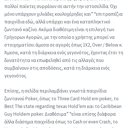
πολλοί παίκτες συρρέουν σε αυτήν την ιστοσελίδα. Όχι
μόνο υπάρχουν χιλιάδες κουλοχέρηδες και” “επιτραπέζια
παιχνίδια εδώ, αλλά υπάρχει και ένα καταπληκτικό
ζωντανό καζίνο. Ακόμα διαθέσιμη είναι η επιλογή των
Γρήγορων Αγορών, με την οποία ο χρήστης μπορεί να
στοιχηματίσει άμεσα σε αγορές όπως 1Χ2, Over / Below κ.
Άμεσα, κατά τη διάρκεια ενός γεγονότος, έχοντας έτσι τη
δυνατότητα να επωφεληθεί από τις αλλαγές που
συμβαίνουν στις αποδόσεις, κατά τη διάρκεια ενός
γεγονότος.
Επίσης, η σελίδα περιλαμβάνει γνωστά παιχνίδια
ζωντανού Poker, όπως το Three Card Hold em poker, το
Best The state regarding texas Hold’em και το Caribbean
Guy Holdem poker. Διαθέσιμα” “είναι επίσης διάφορα
άλλα διάσημα παιχνίδια όπως το Cash or even Crash, το