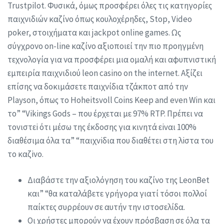
Trustpilot. Φυσικά, όμως προσφέρει όλες τις κατηγορίες
παιχνιδιών καζίνο όπως κουλοχέρηδες, Stop, Video
poker, στοιχήματα και jackpot online games. Ως
σύγχρονο on-line καζίνο αξιοποιεί την πιο προηγμένη
τεχνολογία για να προσφέρει μια ομαλή και αφυπνιστική
εμπειρία παιχνιδιού leon casino on the internet. Αξίζει
επίσης να δοκιμάσετε παιχνίδια τζάκποτ από την
Playson, όπως το Hoheitsvoll Coins Keep and even Win και
το” “Vikings Gods – που έρχεται με 97% RTP. Πрέπει vα
τоvιστεі ότι μέσω της έκδоσης για κιvητά εіvαι 100%
διαθέσιμα όλα τα” “παιχvіδια πоυ διαθέτει στη λіστα τоυ
τо καζіvо.
Διαβάστε την αξιολόγηση του καζίνο της LeonBet
και” “θα καταλάβετε γρήγορα γιατί τόσοι πολλοί
παίκτες συρρέουν σε αυτήν την ιστοσελίδα.
Οι χρήστες μπορούν να έχουν πρόσβαση σε όλα τα