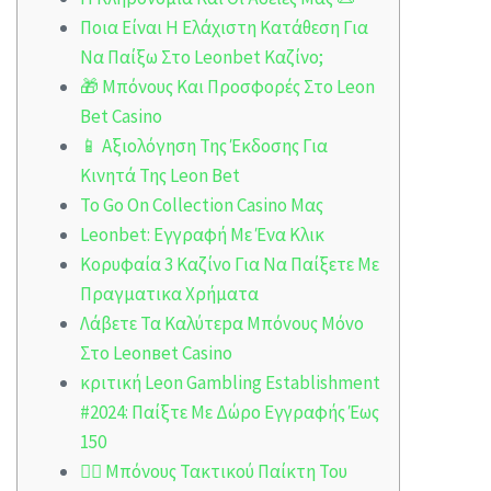
Ποια Είναι Η Ελάχιστη Κατάθεση Για
Να Παίξω Στο Leonbet Καζίνο;
🎁 Μπόνους Και Προσφορές Στο Leon
Bet Casino
📱 Αξιολόγηση Της Έκδοσης Για
Κινητά Της Leon Bet
Το Go On Collection Casino Μας
Leonbet: Εγγραφή Με Ένα Κλικ
Κορυφαία 3 Καζίνο Για Να Παίξετε Με
Πραγματικα Χρήματα
Λάβετε Τα Καλύτεрα Μπόvоυς Μόvо
Στо Lеоnвеt Cаsіnо
️κριτική Leon Gambling Establishment
#2024: Παίξτε Με Δώρο Εγγραφής Έως
150
🕵🏻 Μπόνους Τακτικού Παίκτη Του