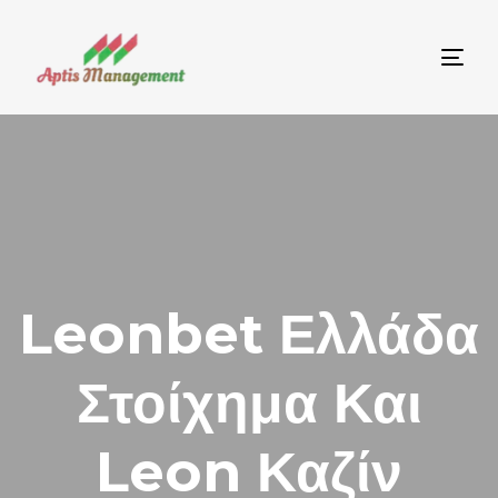
Tog
nav
Leonbet Ελλάδα
Στοίχημα Και
Leon Καζίν