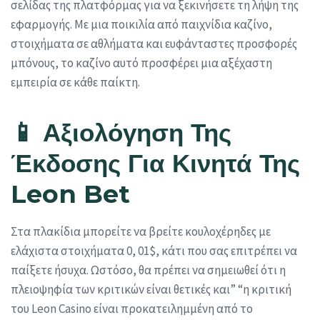
σελίδας της πλατφόρμας για να ξεκινήσετε τη λήψη της
εφαρμογής. Με μια ποικιλία από παιχνίδια καζίνο,
στοιχήματα σε αθλήματα και ευφάνταστες προσφορές
μπόνους, το καζίνο αυτό προσφέρει μια αξέχαστη
εμπειρία σε κάθε παίκτη.
📱 Αξιολόγηση Της
Έκδοσης Για Κινητά Της
Leon Bet
Στα πλακίδια μπορείτε να βρείτε κουλοχέρηδες με
ελάχιστα στοιχήματα 0, 01$, κάτι που σας επιτρέπει να
παίξετε ήσυχα. Ωστόσο, θα πρέπει να σημειωθεί ότι η
πλειοψηφία των κριτικών είναι θετικές και” “η κριτική
του Leon Casino είναι προκατειλημμένη από το