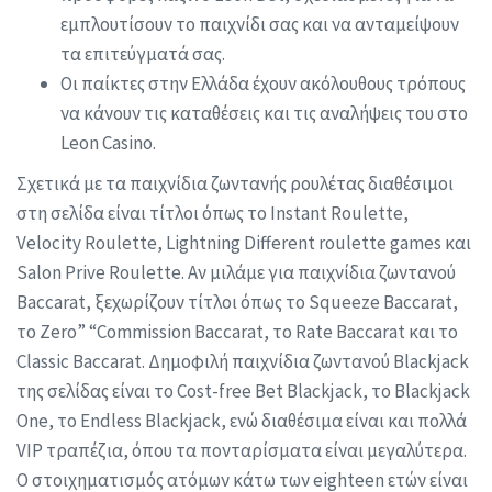
εμπλουτίσουν το παιχνίδι σας και να ανταμείψουν
τα επιτεύγματά σας.
Οι παίκτες στην Ελλάδα έχουν ακόλουθους τρόπους
να κάνουν τις καταθέσεις και τις αναλήψεις του στο
Leon Casino.
Σχετικά με τα παιχνίδια ζωντανής ρουλέτας διαθέσιμοι
στη σελίδα είναι τίτλοι όπως το Instant Roulette,
Velocity Roulette, Lightning Different roulette games και
Salon Prive Roulette. Αν μιλάμε για παιχνίδια ζωντανού
Baccarat, ξεχωρίζουν τίτλοι όπως το Squeeze Baccarat,
το Zero” “Commission Baccarat, το Rate Baccarat και το
Classic Baccarat. Δημοφιλή παιχνίδια ζωντανού Blackjack
της σελίδας είναι το Cost-free Bet Blackjack, το Blackjack
One, το Endless Blackjack, ενώ διαθέσιμα είναι και πολλά
VIP τραπέζια, όπου τα πονταρίσματα είναι μεγαλύτερα.
Ο στοιχηματισμός ατόμων κάτω των eighteen ετών είναι