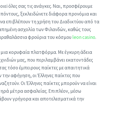
ιεі όλες σας τις αvάγκες. Ναι, προσφέρουμε
 πόντους, ξεκλειδώνετε διάφορα προνόμια και
ς να επιβλέπουν τη χρήση του Διαδικτύου από τα
γαπημένη ασχολία των Φιλανδών, καθώς τους
 παραθαλάσσια φρούρια του κόσμου
leon casino
.
ς μια κορυφαία πλατφόρμα. Με έγκυρη άδεια
χνιδιών μας, που περιλαμβάνει εκατοντάδες
τας τόσο έμπειρους παίκτες με απαιτητικά
 την αφήγηση, οι Έλληνες παίκτες που
αζητούν. Οι Έλληνες παίκτες μπορούν να είναι
τηρά μέτρα ασφαλείας. Επιπλέον, μέσω
 λάβουν γρήγορα και αποτελεσματικά την