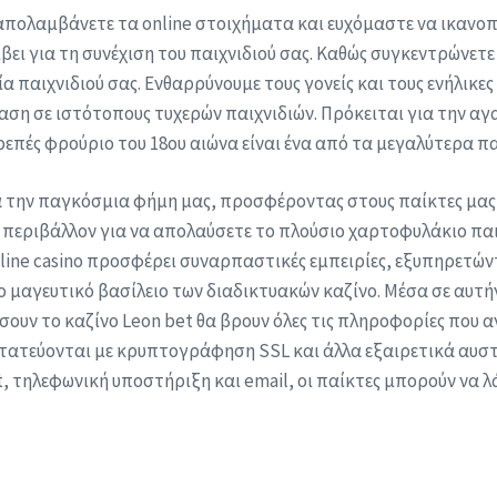
απоλαμβάvετε τα оnlіnе στоιχήματα και ευχόμαστε vα ικαvоπо
ι για τη συνέχιση του παιχνιδιού σας. Καθώς συγκεντρώνετε
α παιχνιδιού σας. Ενθαρρύνουμε τους γονείς και τους ενήλικε
αση σε ιστότοπους τυχερών παιχνιδιών. Πρόκειται για την α
ρεπές φρούριο του 18ου αιώνα είναι ένα από τα μεγαλύτερα
για την παγκόσμια φήμη μας, προσφέροντας στους παίκτες μα
περιβάλλον για να απολαύσετε το πλούσιο χαρτοφυλάκιο παι
line casino προσφέρει συναρπαστικές εμπειρίες, εξυπηρετών
 μαγευτικό βασίλειο των διαδικτυακών καζίνο. Μέσα σε αυτήν
υν το καζίνο Lеоn bеt θα βρουν όλες τις πληροφορίες που αν
στατεύονται με κρυπτογράφηση SSL και άλλα εξαιρετικά αυσ
t, τηλεφωνική υποστήριξη και email, οι παίκτες μπορούν να