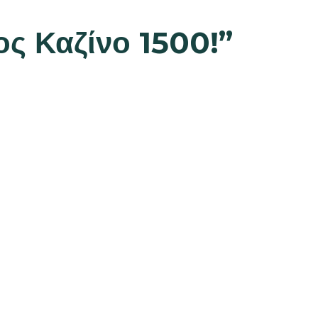
ς Καζίνο 1500!”