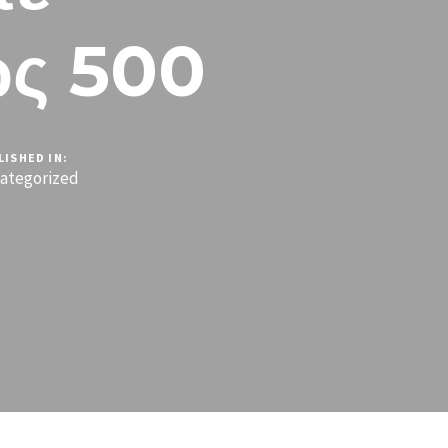
ως 500
LISHED IN:
ategorized