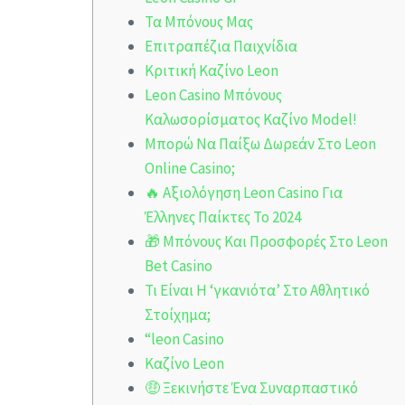
Τα Μπόνους Μας
Επιτραπέζια Παιχνίδια
Κριτική Καζίνο Leon
Leon Casino Μπόνους
Καλωσορίσματος Καζίνο Model!
Μπορώ Να Παίξω Δωρεάν Στο Leon
Online Casino;
🔥 Αξιολόγηση Leon Casino Για
Έλληνες Παίκτες Το 2024
🎁 Μπόνους Και Προσφορές Στο Leon
Bet Casino
Τι Είναι Η ‘γκανιότα’ Στο Αθλητικό
Στοίχημα;
“leon Casino
Καζίνο Leon
🤑 Ξεκινήστε Ένα Συναρπαστικό