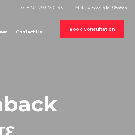
Tel: +234 7032201136
Mobile: +234 9154066656
Book Consultation
eer
Contact Us
hback
τε