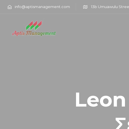
info@aptismanagement.com
13b Umuawulu Stree
Leon
Σ