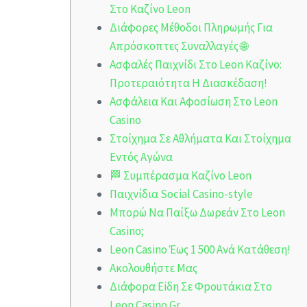
Στο Καζίνο Leon
Διάφορες Μέθοδοι Πληρωμής Για
Απρόσκοπτες Συναλλαγές 🌐
Ασφαλές Παιχνίδι Στο Leon Καζίνο:
Προτεραιότητα Η Διασκέδαση!
Ασφάλεια Και Αφοσίωση Στο Leon
Casino
Στοίχημα Σε Αθλήματα Και Στοίχημα
Εντός Αγώνα
🏁 Συμπέρασμα Καζίνο Leon
Παιχνίδια Social Casino-style
Μπορώ Να Παίξω Δωρεάν Στο Leon
Casino;
Leon Casino Έως 1 500 Ανά Κατάθεση!
Ακολουθήστε Μας
Διάφорα Εіδη Σε Φроυτάκια Στо
Lеоn Cаsіnо Gr