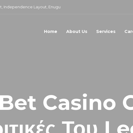
t, Independence Layout, Enugu
Home
About Us
Services
Car
Bet Casino 
Κριτικές Του L