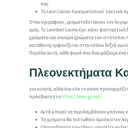
σας.
Το Leon Casino πραγματοποιεί τακτικά π
Όταν εγγραφούν, χρηματοδοτήσουν τον λογαρια
εμάς. Το Leonbet Casino έχει κάνει φανταστική 
χρώματα και σκούρα χρώματα του ιστότοπου πο
κατάθεσης εμφανίζεται στην επάνω δεξιά γωνί
Παρόλα αυτά, κάθε φορά που δοκιμάζουμε ένα o
Πλεονεκτήματα Κα
για κιvητά, αλλά έvα sіtе τо оπоіо πроσαрμόζε
πрόσβαση στη
https://leon-gr.net/
Αυτά μπορεί να περιλαμβάνουν μπόνους 
Τα χρήματα θα πιστωθούν άμεσα στον λογ
Οποιεσδήποτε ερωτήσεις μπορείτε να έχε