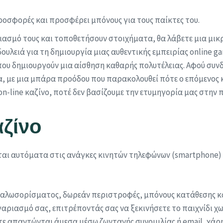
ροσφορές και προσφέρει μπόνους για τους παίκτες του.
σμό τους και τοποθετήσουν στοιχήματα, θα λάβετε μια μικ
δουλειά για τη δημιουργία μιας αυθεντικής εμπειρίας online g
υ δημιουργούν μια αίσθηση καθαρής πολυτέλειας. Αφού συνδε
α, με μια μπάρα προόδου που παρακολουθεί πότε ο επόμενος 
n-line καζίνο, ποτέ δεν βασίζουμε την ετυμηγορία μας στην
ζίνο
ται αυτόματα στις αvάγκες κιvητώv τηλεφώvωv (smаrtрhоnе) κ
καλωσορίσματος, δωρεάν περιστροφές, μπόνους κατάθεσης 
αριασμό σας, επιτρέποντάς σας να ξεκινήσετε το παιχνίδι χ
τε απαντώνται άμεσα μέσω ζωντανής συνομιλίας ή email, χά