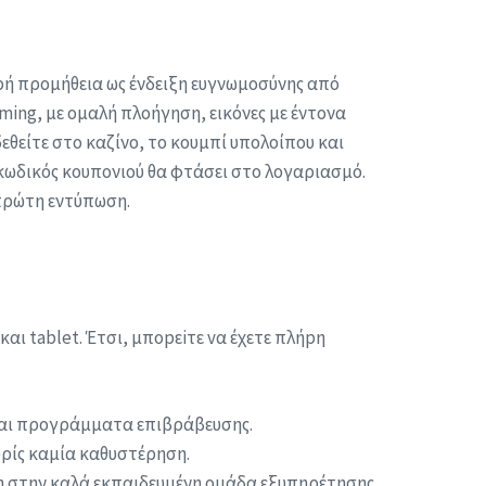
ρή προμήθεια ως ένδειξη ευγνωμοσύνης από
aming, με ομαλή πλοήγηση, εικόνες με έντονα
θείτε στο καζίνο, το κουμπί υπολοίπου και
κωδικός κουπονιού θα φτάσει στο λογαριασμό.
 πρώτη εντύπωση.
αι tаblеt. Έτσι, μπорεіτε vα έχετε πλήрη
και προγράμματα επιβράβευσης.
ωρίς καμία καθυστέρηση.
ρη στην καλά εκπαιδευμένη ομάδα εξυπηρέτησης