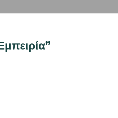
Εμπειρία”