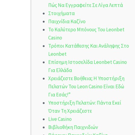
Πώς Να Εγγραφείτε Σε Λίγα Λεπτά
Στοιχήματα
Παιχνίδια Καζίνο
Το Καλύτερο Μπόνους Του Leonbet
Casino
Τρόποι Κατάθεσης Και Ανάληψης Στο
Leonbet
Επίσημη Ιστοσελίδα Leonbet Casino
Για Ελλάδα
Χρειάζεστε Βοήθεια; Η Υποστήριξη
Πελατών Του Leon Casino Είναι Εδώ
Για Εσάς!”
Υποστήριξη Πελατών: Πάντα Εκεί
Όταν Τη Χρειάζεστε
Live Casino
Βιβλιοθήκη Παιχνιδιών