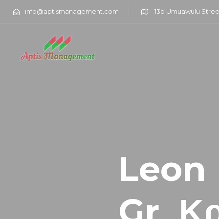
info@aptismanagement.com
13b Umuawulu Stree
Leon 
Gr ️ 