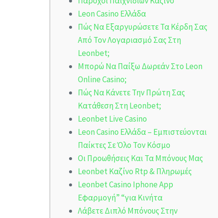
Πάροχοι Παιχνιδιών Καζίνο
Leon Casino Ελλάδα
Πώς Να Εξαργυρώσετε Τα Κέρδη Σας
Από Τον Λογαριασμό Σας Στη
Leonbet;
Μπορώ Να Παίξω Δωρεάν Στο Leon
Online Casino;
Πώς Να Κάνετε Την Πρώτη Σας
Κατάθεση Στη Leonbet;
Leonbet Live Casino
Leon Casino Ελλάδα – Εμπιστεύονται
Παίκτες Σε Όλο Τον Κόσμο
Οι Προωθήσεις Και Τα Μπόνους Μας
Leonbet Καζίνο Rtp & Πληρωμές
Leonbet Casino Iphone App
Εφαρμογή” “για Κινήτα
Λάβετε Διπλό Μπόνους Στην