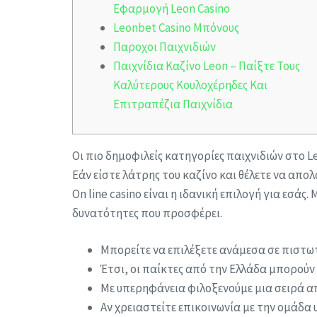
Εφαρμογή Leon Casino
Leonbet Casino Μπόνους
Παροχοι Παιχνιδιών
Παιχνίδια Καζίνο Leon – Παίξτε Τους
Καλύτερους Κουλοχέρηδες Και
Επιτραπέζια Παιχνίδια
Οι πιο δημοφιλείς κατηγορίες παιχνιδιών στο L
Εάν είστε λάτρης του καζίνο και θέλετε να απο
On line casino είναι η ιδανική επιλογή για εσά
δυνατότητες που προσφέρει.
Μπορείτε να επιλέξετε ανάμεσα σε πιστω
Έτσι, οι παίκτες από την Ελλάδα μπορούν
Με υπερηφάνεια φιλοξενούμε μια σειρά 
Αν χρειαστείτε επικοινωνία με την ομάδα