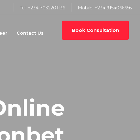
Tel: +234 7032201136
Mobile: +234 9154066656
Book Consultation
eer
Contact Us
Online
eonbet