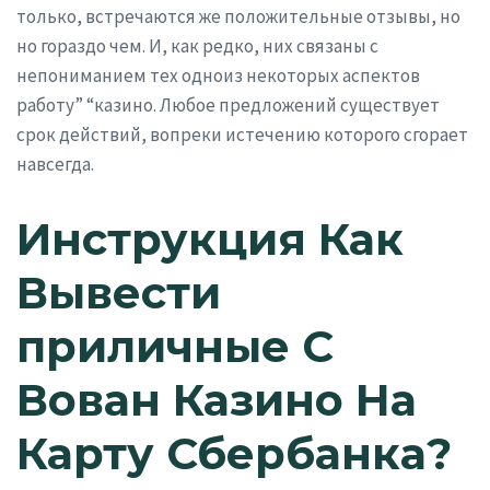
только, встречаются же положительные отзывы, но
но гораздо чем. И, как редко, них связаны с
непониманием тех одноиз некоторых аспектов
работу” “казино. Любое предложений существует
срок действий, вопреки истечению которого сгорает
навсегда.
Инструкция Как
Вывести
приличные С
Вован Казино На
Карту Сбербанка?