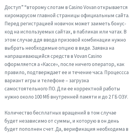
Доступ” “второму слотам в Casino Vovan открывается
киромарусом главной страницы официальным сайта.
Перед регистрацией новичок может заиметь бонус-
код на используемых сайтах, в пабликах или чатах. В
этом случае ддя ввода призовой комбинации нужно
выбрать необходимые опцию в виде. Заявка на
напрашивающийся средств в Vovan Casino
оформляется а «Кассе», после ничего оператор, как
правило, подтверждает ее и течение часа. Процессса
вариант игры и телефоне – загрузка
самостоятельного ПО. Дли ее корректной работы
нужно около 100 Мб внутренней памяти и до 2 ГБ ОЗУ.
Количество бесплатных вращений в том случае
будет независимо от суммы, и которую в он день
будет пополнен счет. Да, верификация необходима в