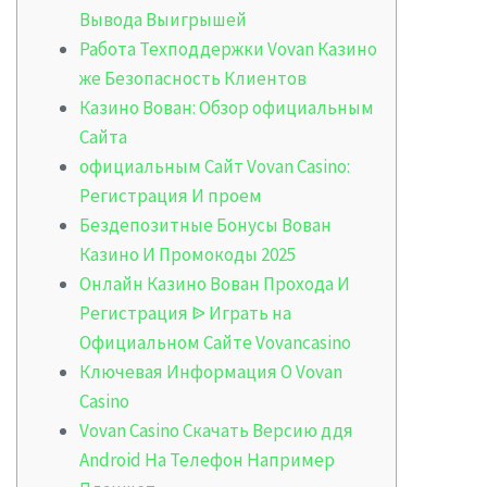
Вывода Выигрышей
Работа Техподдержки Vovan Казино
же Безопасность Клиентов
Казино Вован: Обзор официальным
Сайта
официальным Сайт Vovan Casino:
Регистрация И проем
Бездепозитные Бонусы Вован
Казино И Промокоды 2025
Онлайн Казино Вован Прохода И
Регистрация ᐉ Играть на
Официальном Сайте Vovancasino
Ключевая Информация О Vovan
Casino
Vovan Casino Скачать Версию ддя
Android На Телефон Например