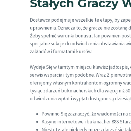
Stałych Graczy 
Dostawca podejmuje wszelkie te etapy, by zape
uprawnienia. Oznacza to, że gracze nie zostan
Żeby spełnić warunki bonusu, fan powinien post
specjalne sekcje do odwiedzenia obstawiania wie
zakładów i formatami kursów.
Wydaje Się w tamtym miejscu klawisz jadłospis, 
serwis wsparcia i tym podobne. Wraz Z pierwotne
oferujemy własnym kontrahentom ogromny wachl
tysiąc zdarzeń bukmacherskich dla więcej niż 5
odwiedzenia wpłat i wypłat dostępne są dziesiątk
Powinno Się zaznaczyć, że wiadomości na c
Kasyno internetowe i bukmacher 888 Starz 
Niestety, ale niekiedy może zdarzyć się t