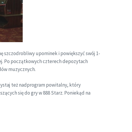
mę szczodrobliwy upominek i powiększyć swój 1-
cej. Po początkowych czterech depozytach
ładów muzycznych.
ystaj też nadprogram powitalny, który
zących się do gry w 888 Starz. Poniekąd na