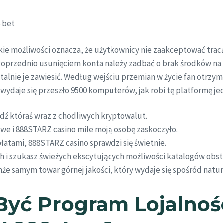
akie możliwości oznacza, że użytkownicy nie zaakceptować tra
. Poprzednio usunięciem konta należy zadbać o brak środków 
alnie je zawiesić. Według wejściu przemian w życie fan otrzy
wydaje się przeszło 9500 komputerów, jak robi tę platformę je
dź któraś wraz z chodliwych kryptowalut.
e i 888STARZ casino mile moją osobę zaskoczyło.
płatami, 888STARZ casino sprawdzi się świetnie.
 i szukasz świeżych ekscytujących możliwości katalogów obst
mże samym towar górnej jakości, który wydaje się spośród nat
Być Program Lojalnoś