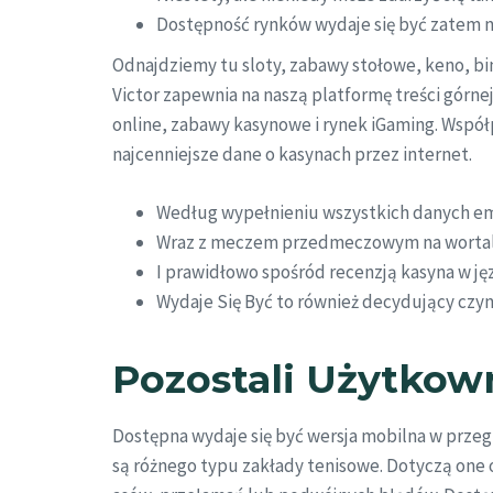
Dostępność rynków wydaje się być zatem 
Odnajdziemy tu sloty, zabawy stołowe, keno, bi
Victor zapewnia na naszą platformę treści górne
online, zabawy kasynowe i rynek iGaming. Współ
najcenniejsze dane o kasynach przez internet.
Według wypełnieniu wszystkich danych emp
Wraz z meczem przedmeczowym na wortalu
I prawidłowo spośród recenzją kasyna w j
Wydaje Się Być to również decydujący czyn
Pozostali Użytkow
Dostępna wydaje się być wersja mobilna w prze
są różnego typu zakłady tenisowe. Dotyczą one