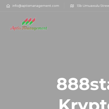
info@aptismanagement.com
13b Umuawulu Stree
888st
Krypt