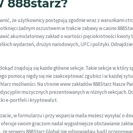
W 888starz?
wnić, że użytkownicy postępują zgodnie wraz z warunkami stro
ą dotknięci żadnym oszustwem w trakcie zabawy w casino 888St
awić akumulatorowy zakład o wartości pięciokrotności kwoty b
lkich wydarzeń, drużyn narodowych, UFC i polityki. Odnajdzies
dokąd znajdują się każde główne sekcje. Takie sekcje w który 
go pomocą nigdy się nie zaakceptować zgubisz i w każdej sytuac
arz możliwości. Na stronie www zakładów 888Starz Nasze Pań
0 dyscyplin muzycznych prezentowanych w różnych sekcjach. Do
i e-portfeli i kryptowalut.
zacie, w formularzu i przy wsparcia maila możesz wysyłać o do
oferuje swoim graczom nadal wygodniejsze obstawianie zakładó
ak, że serwery 888Starz Global nie odpowiadają bądź przeprowa