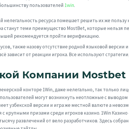
 большинству пользователей
1win
.
й нелегальность ресурса помешает решить их же пользу 
а станут теми преимущество MostBet, которые нельзя п
рышей рекомендуется пройти верификацию.
усов, также назову отсутствие родной языковой версии 
всё зависит от реакции игрока. Все используют стратегии
кой Компании Mostbet
мекерской конторе 1Win, даже нелегально, так только лиц
у пользователей могут возникнуть неотложные с выводо
ет узбекской версии и игра же местной валюте а невозм
 с крупными призами среди игроков казино. 1Win Казино 
тысячу развлечений от вело разработчиков. Здесь собран
люзивные тайтлы.