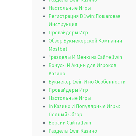
Настольные Игры
Регистрация В 1win: Пошаговая
Инструкция
Провайдеры Игр
Обзор Букмекерской Компании
Mostbet
“разделы И Меню на Сайте 1win
Бонусы И Акции для Игроков
Казино
Букмекер 1win И но Особенности
Провайдеры Игр
Настольные Игры
In Казино И Популярные Игры:
Полный Обзор
Версии Сайта 1win
Разделы 1win Казино