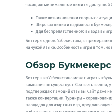
часов, же минимальные лимиты доступной
Также возникновении спорных ситуаци
Широкая линия и надёжность букмекер
Ддя беспрепятственного вывода выиг
Беттеры одного Узбекистана, в примера мин
на чужой языке. Особенность игры в том, но 
Обзор Букмекерс
Беттеры из Узбекистана может играть в бук
компания не существует. Соответственно, 
подтверждают эмоций отзывы. Сайт даже име
также конвертации. Турниры – соревнования
площадок для азартных игр, предлагающая 
лайв-казино с реальными дилерами и экск