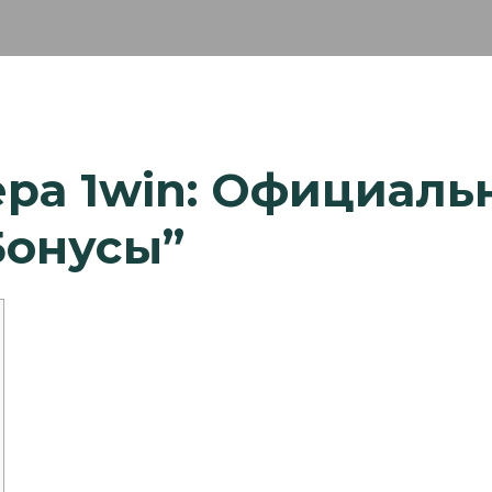
ра 1win: Официаль
Бонусы”