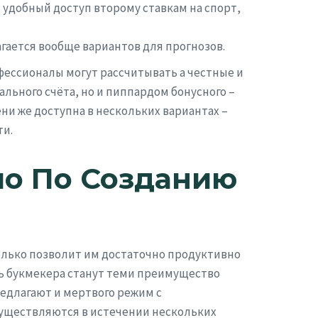
 удобный доступ второму ставкам на спорт,
агается вообще вариантов для прогнозов.
фессионалы могут рассчитывать а честные и
ального счёта, но и пиппардом бонусного –
ни же доступна в нескольких вариантах –
ти.
ло По Созданию
Только позволит им достаточно продуктивно
ть букмекера станут теми преимущество
редлагают и мертвого режим с
существляются в истечении нескольких