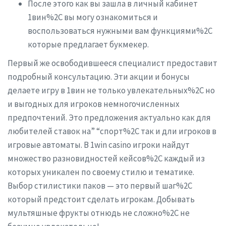
После этого как вы зашла в личный кабинет
1вин%2C вы могу ознакомиться и
воспользоваться нужными вам функциями%2C
которые предлагает букмекер.
Первый же освободившееся специалист предоставит
подробный консультацию. Эти акции и бонусы
делаете игру в 1вин не только увлекательных%2C но
и выгодных для игроков немногочисленных
предпочтений. Это предложения актуально как для
любителей ставок на” “спорт%2C так и дли игроков в
игровые автоматы. В 1win casino игроки найдут
множество разновидностей кейсов%2C каждый из
которых уникален по своему стилю и тематике.
Выбор стилистики паков — это первый шаг%2C
который предстоит сделать игрокам. Добывать
мультяшные фрукты отнюдь не сложно%2C не