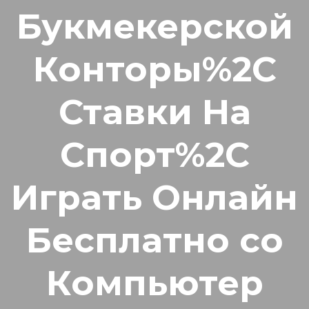
Букмекерской
Конторы%2C
Ставки На
Спорт%2C
Играть Онлайн
Бесплатно со
Компьютер