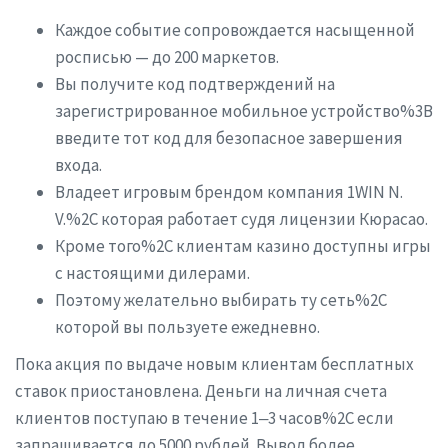
Каждое событие сопровождается насыщенной
росписью — до 200 маркетов.
Вы получите код подтверждений на
зарегистрированное мобильное устройство%3B
введите тот код для безопасное завершения
входа.
Владеет игровым брендом компания 1WIN N.
V.%2C которая работает судя лицензии Кюрасао.
Кроме того%2C клиентам казино доступны игры
с настоящими дилерами.
Поэтому желательно выбирать ту сеть%2C
которой вы пользуете ежедневно.
Пока акция по выдаче новым клиентам бесплатных
ставок приостановлена. Деньги на личная счета
клиентов поступаю в течение 1‒3 часов%2C если
запрашивается до 5000 рублей. Вывод более