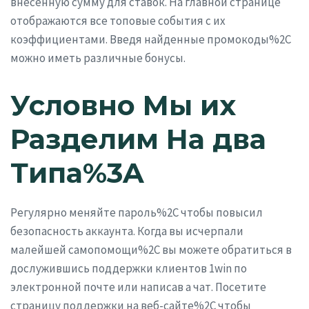
внесенную сумму для ставок. На главной странице
отображаются все топовые события с их
коэффициентами. Введя найденные промокоды%2C
можно иметь различные бонусы.
Условно Мы их
Разделим На два
Типа%3A
Регулярно меняйте пароль%2C чтобы повысил
безопасность аккаунта. Когда вы исчерпали
малейшей самопомощи%2C вы можете обратиться в
дослужившись поддержки клиентов 1win по
электронной почте или написав а чат. Посетите
страницу поддержки на веб-сайте%2C чтобы