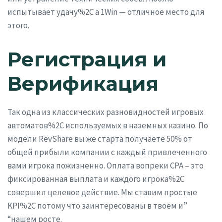
испытывает удачу%2C а 1Win — отличное место для
этого.
Регистрация и
Верификация
Так одна из классических разновидностей игровых
автоматов%2C используемых в наземных казино. По
модели RevShare вы же старта получаете 50% от
общей прибыли компании с каждый привлеченного
вами игрока пожизненно. Оплата вопреки СРА – это
фиксированная выплата и каждого игрока%2C
совершил целевое действие. Мы ставим простые
KPI%2C потому что заинтересованы в твоём и”
“нашем росте.