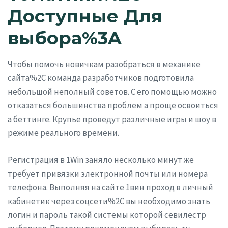
Доступные Для
выбора%3A
Чтобы помочь новичкам разобраться в механике
сайта%2C команда разработчиков подготовила
небольшой неполный советов. С его помощью можно
отказаться большинства проблем а проще освоиться
а беттинге. Крупье проведут различные игры и шоу в
режиме реального времени.
Регистрация в 1Win заняло несколько минут же
требует привязки электронной почты или номера
телефона. Выполняя на сайте 1вин проход в личный
кабинетик через соцсети%2C вы необходимо знать
логин и пароль такой системы которой севилестр