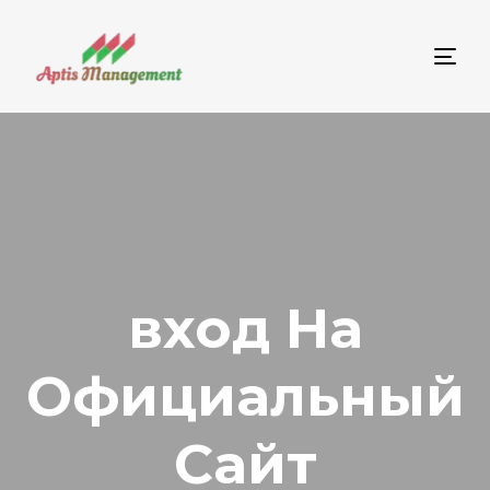
Tog
nav
вход На
Официальный
Сайт