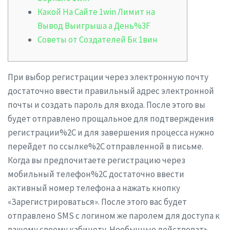
Какой На Сайте 1win Лимит на
Вывод Выигрыша а День%3F
Советы от Создателей Бк 1вин
При выбор регистрации через электронную почту
достаточно ввести правильный адрес электронной
почты и создать пароль для входа. После этого вы
будет отправлено прощальное для подтверждения
регистрации%2C и для завершения процесса нужно
перейдет по ссылке%2C отправленной в письме.
Когда вы предпочитаете регистрацию через
мобильный телефон%2C достаточно ввести
активный номер телефона а нажать кнопку
«Зарегистрироваться». После этого вас будет
отправлено SMS с логином же паролем для доступа к
вашему своему кабинету. Необычные действовать