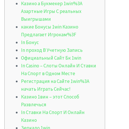
Казино а Букмекер 1win%3A
Азартные Игры С реальных
Выигрышами
какие Бонусы 1win Казино
Предлагает Игрокам%3F
In Бонус
In проход В Учетную Запись
Официальный Сайт Бк 1win
In Casino – Слоты Онлайн И Ставки
На Спорт в Одном Месте
Регистрация на Сайте 1win%3A
начать Играть Сейчас!
Казино 1вин – этот Способ
Развлечься
In Ставки На Спорт И Онлайн
Казино
Зеркало 1win