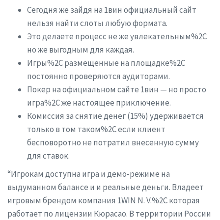
Сегодня же зайдя на 1вин официальный сайт
нельзя найти слоты любую формата.
Это делаете процесс не же увлекательным%2C
но же выгодным для каждая.
Игры%2C размещенные на площадке%2C
постоянно проверяются аудиторами.
Покер на официальном сайте 1вин — но просто
игра%2C же настоящее приключение.
Комиссия за снятие денег (15%) удерживается
только в том таком%2C если клиент
бесповоротно не потратил внесенную сумму
для ставок.
“Игрокам доступна игра и демо-режиме на
выдуманном балансе и и реальные деньги. Владеет
игровым брендом компания 1WIN N. V.%2C которая
работает по лицензии Кюрасао. В территории России