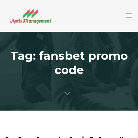
To
na
Tag: fansbet promo
code