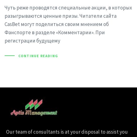
Чуть реже проводятся специальные акции, в которых
разыгрываются ценные призы. Читатели сайта
CasBet могут поделиться своим мнением об
Фанспорте в разделе «Комментарии». При
регистрации будущему
CONTINUE READING
Our team of consultants is at your disposal to assist you