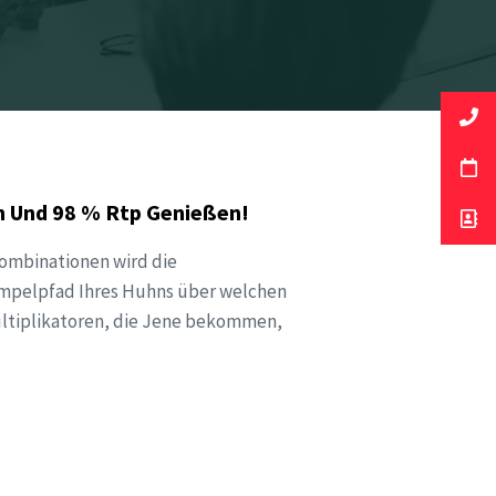
n Und 98 % Rtp Genießen!
ombinationen wird die
ampelpfad Ihres Huhns über welchen
ltiplikatoren, die Jene bekommen,