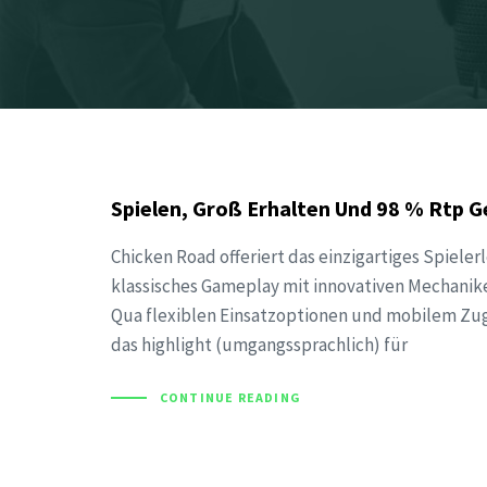
Spielen, Groß Erhalten Und 98 % Rtp 
Chicken Road offeriert das einzigartiges Spielerl
klassisches Gameplay mit innovativen Mechanik
Qua flexiblen Einsatzoptionen und mobilem Zugri
das highlight (umgangssprachlich) für
CONTINUE READING